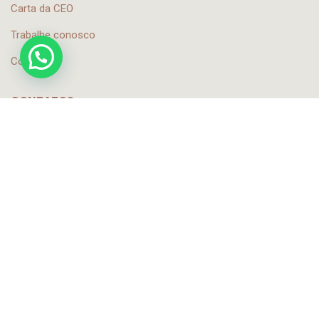
Carta da CEO
Trabalhe conosco
Contato
CONTATOS
contato@sautlink.com
+55 11 99506-1675
ONDE ESTAMOS
Avenida Pavão, 955 cj 77 – São Paulo – SP,
04516-012
759 Southwest Federal Highway, #304, Stuart,
Florida, Zipcode 34994, USA