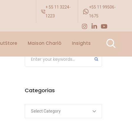
Categorias
+ 55 11 3224-
+55 11 99506-
1223
1675
Pesquisar
utStore
Maison Charlô
Insights
Submit
Categorias